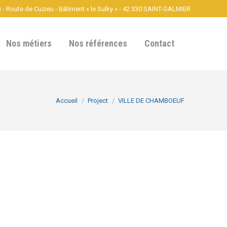
- Route de Cuzieu - Bâtiment « le Sulky » - 42 330 SAINT-GALMIER
Nos métiers
Nos références
Contact
Vous êtes ici :
Accueil
Project
VILLE DE CHAMBOEUF