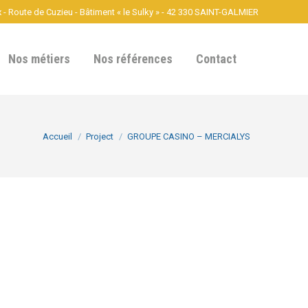
- Route de Cuzieu - Bâtiment « le Sulky » - 42 330 SAINT-GALMIER
Nos métiers
Nos références
Contact
Vous êtes ici :
Accueil
Project
GROUPE CASINO – MERCIALYS