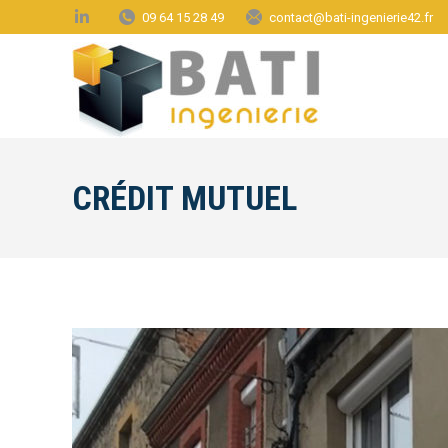
09 64 15 28 49
contact@bati-ingenierie42.fr
CRÉDIT MUTUEL