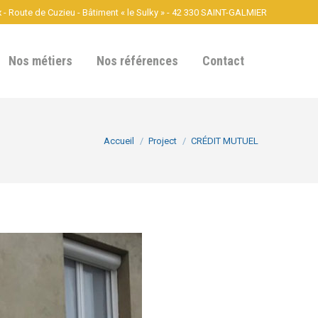
- Route de Cuzieu - Bâtiment « le Sulky » - 42 330 SAINT-GALMIER
Nos métiers
Nos références
Contact
Vous êtes ici :
Accueil
Project
CRÉDIT MUTUEL